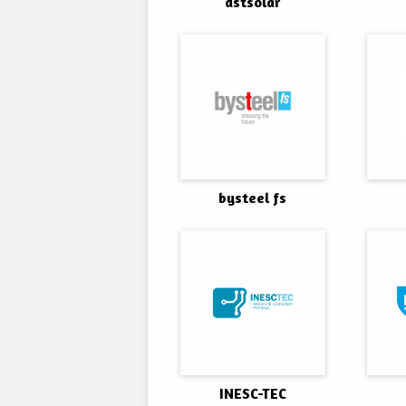
dstsolar
bysteel fs
INESC-TEC