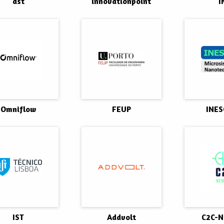
dst
innovationpoint
I
Omniflow
FEUP
INE
IST
Addvolt
C2C-