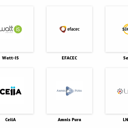
Watt-IS
EFACEC
Se
CeiiA
Amnis Pura
L