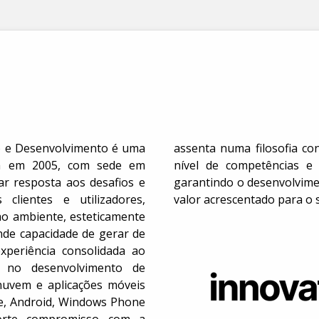
ão e Desenvolvimento é uma
dada de aposta contínua ao
a em 2005, com sede em
rsos de I&D, atribuindo e
r resposta aos desafios e
e soluções inovadoras e de
 clientes e utilizadores,
valor acrescentado para o 
ao ambiente, esteticamente
nde capacidade de gerar de
xperiência consolidada ao
no desenvolvimento de
nuvem e aplicações móveis
le, Android, Windows Phone