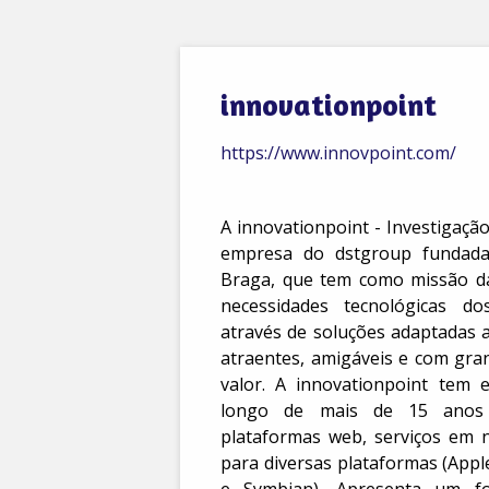
innovationpoint
https://www.innovpoint.com/
A innovationpoint - Investigaç
assenta numa filosofia consoli
empresa do dstgroup fundad
nível de competências e recu
Braga, que tem como missão da
garantindo o desenvolvimento d
necessidades tecnológicas dos
através de soluções adaptadas 
atraentes, amigáveis e com gra
valor. A innovationpoint tem e
longo de mais de 15 anos 
plataformas web, serviços em 
para diversas plataformas (App