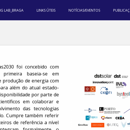
ING LAB_BRAGA
LINKS ÚTEIS
NOTÍCIAS/EVENTOS
PUBLICAÇ
as2030 foi concebido com
 primeira baseia-se em
e produção de energia com
para além do atual estado-
isponibilidade por parte de
ientíficos em colaborar e
olvimento das tecnologias
do. Cumpre também referir
eiros de referência a nível
integram formalmente o