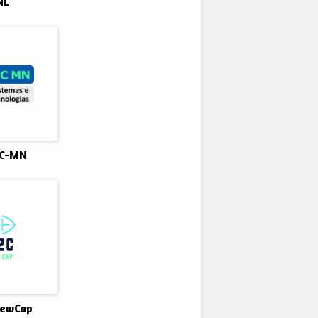
NL
SC-MN
NewCap