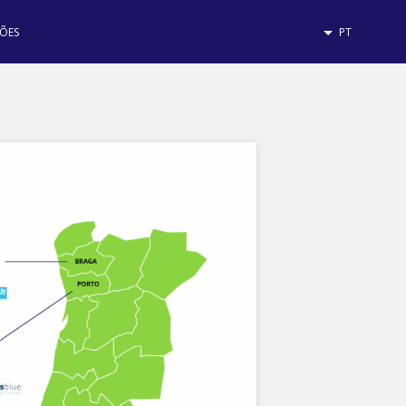
ÕES
PT